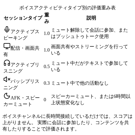
ボイスアクティビティタイプ別の評価重み表
重
セッションタイプ
説明
み
ミュート解除して会話に参加、また
アクティブス
1.0
はプッシュトゥトーク使用
ピーキング
画面共有やストリーミングを行って
配信・画面共
1.0
いる
有
ミュート中だがテキストで参加して
アクティブリ
0.5
いる
スニング
パッシブリス
0.3
ミュート中で他の活動なし
ニング
スピーカーミュート、または6時間以
AFK・スピー
0
上状態変化なし
カーミュート
ボイスチャンネルに長時間接続しているだけでは、スコアは
上がりません。 実際に会話に参加したり、コンテンツを共
有したりすることで評価されます。