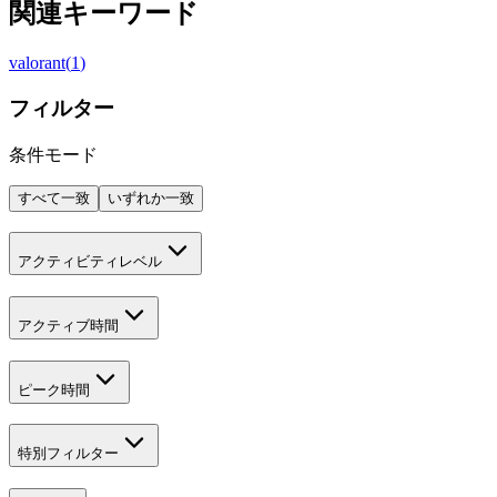
関連キーワード
valorant
(
1
)
フィルター
条件モード
すべて一致
いずれか一致
アクティビティレベル
アクティブ時間
ピーク時間
特別フィルター