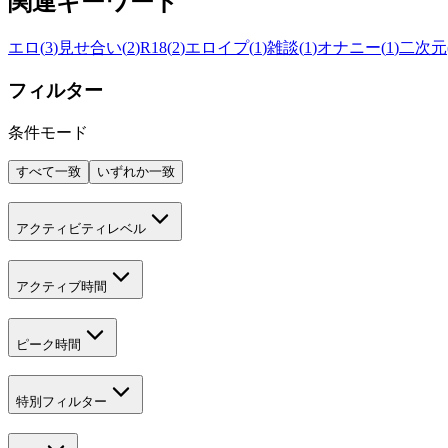
関連キーワード
エロ
(
3
)
見せ合い
(
2
)
R18
(
2
)
エロイプ
(
1
)
雑談
(
1
)
オナニー
(
1
)
二次元
フィルター
条件モード
すべて一致
いずれか一致
アクティビティレベル
アクティブ時間
ピーク時間
特別フィルター