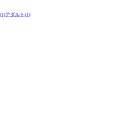
(
1
)
アダルト
(
1
)