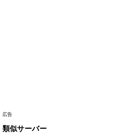
19
·
低活動
#156 / 163
スコア内訳を見る
0
うち
22
BOT
アクティブな時間帯
あなたの時間で表示中
(
東京
)
0:00
6:00
12:00
18:00
24:00
広告
類似サーバー