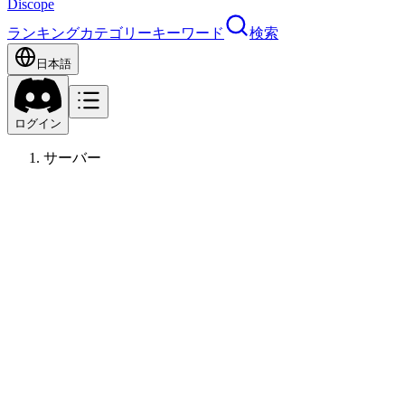
Discope
ランキング
カテゴリー
キーワード
検索
日本語
ログイン
サーバー
NB
ゲーム
13
歳〜
NBA
NBA2K
NBA2K26
2K26
バスケ
19
19
·
低活動