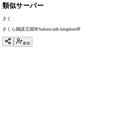
類似サーバー
さく
さくら雑談王国🌸Sakura-talk-kingdom🌸
参加