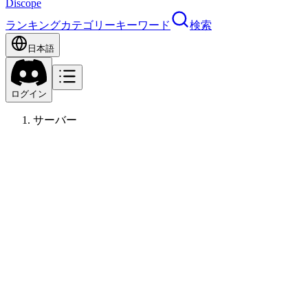
Discope
ランキング
カテゴリー
キーワード
検索
日本語
ログイン
サーバー
さく
その他
13
歳〜