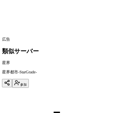
アクティブな時間帯
あなたの時間で表示中
(
東京
)
0:00
6:00
12:00
18:00
24:00
広告
類似サーバー
星界
星界都市-StarGrade-
参加