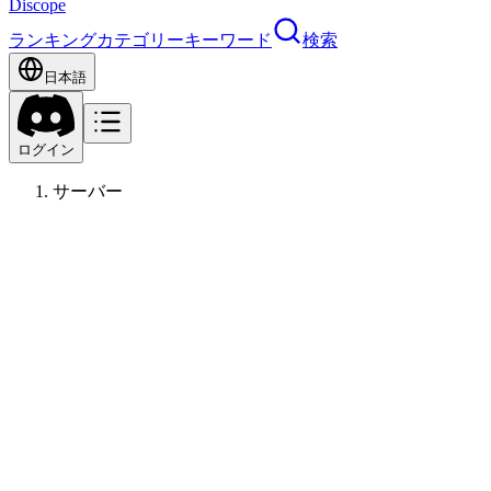
Discope
ランキング
カテゴリー
キーワード
検索
日本語
ログイン
サーバー
星界
その他
13
歳〜
データ収集中