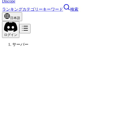
Discope
ランキング
カテゴリー
キーワード
検索
日本語
ログイン
サーバー
コミ
ゲーム
13
歳〜
ゲーム
雑談
日常
PK
プレイヤーキル
データ収集中