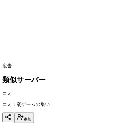
うち
6
BOT
アクティブな時間帯
あなたの時間で表示中
(
東京
)
データを収集中
広告
類似サーバー
コミ
コミュ弱ゲームの集い
参加