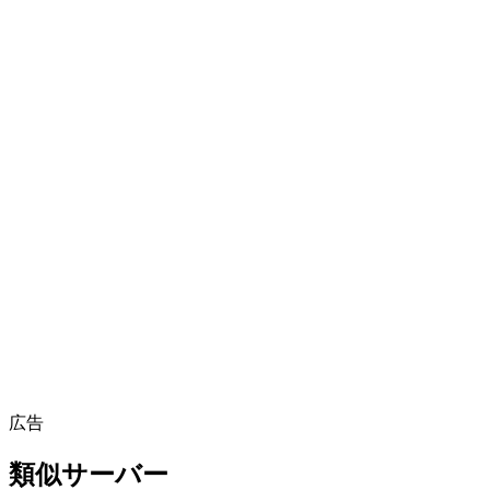
36
·
普通
#93 / 164
スコア内訳を見る
0
うち
47
BOT
アクティブな時間帯
あなたの時間で表示中
(
東京
)
0:00
6:00
12:00
18:00
24:00
広告
類似サーバー