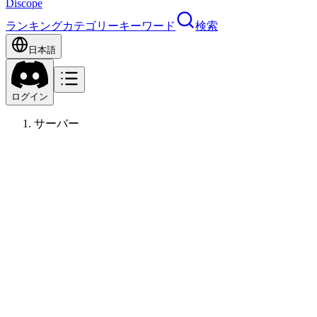
Discope
ランキング
カテゴリー
キーワード
検索
日本語
ログイン
サーバー
トー
アニメ & マンガ
18
歳〜
36
36
·
普通