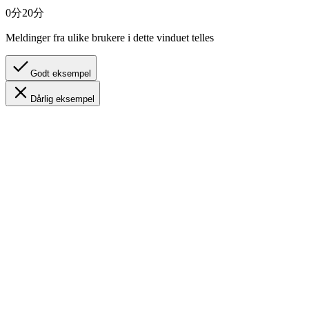
0分
20分
Meldinger fra ulike brukere i dette vinduet telles
Godt eksempel
Dårlig eksempel
A
Vil du spille Monster Hunter sammen?
10:00
B
Jeg er med! Jeg kan bli med nå.
10:02
C
Jeg vil også bli med!
10:05