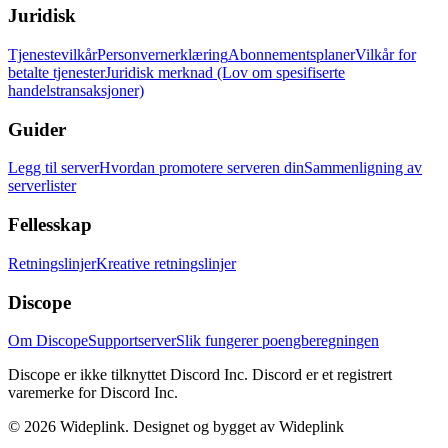
Juridisk
Tjenestevilkår
Personvernerklæring
Abonnementsplaner
Vilkår for
betalte tjenester
Juridisk merknad (Lov om spesifiserte
handelstransaksjoner)
Guider
Legg til server
Hvordan promotere serveren din
Sammenligning av
serverlister
Fellesskap
Retningslinjer
Kreative retningslinjer
Discope
Om Discope
Supportserver
Slik fungerer poengberegningen
Discope er ikke tilknyttet Discord Inc. Discord er et registrert
varemerke for Discord Inc.
©
2026
Wideplink.
Designet og bygget av Wideplink