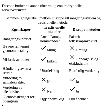
Discope bruker en annen tilnærming enn tradisjonelle
serveroversikter.
Sammenligningstabell mellom Discope sitt rangeringssystem og
tradisjonelle metoder
Tradisjonelle
Egenskaper
Discope-metoden
metoder
Antall Bump-
Faktisk
Rangeringskriterier
kommandoer
fellesskapsaktivitet
Høyere rangering
Mulig
Umulig
gjennom betaling
Oppdagelse og
Misbruk av botter
Enkelt
ekskludering
Håndtering av små
Ufordelaktig
Rettferdig vurdering
servere
Vurdering av
Nei
Ja
samtalekvalitet
Vurdering av
Nei
Ja
taleaktivitet
Gjennomsiktighet for
Ugjennomsiktig
Full åpenhet
poengsum