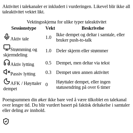
Aktivitet i talekanaler er inkludert i vurderingen. Likevel blir ikke all
taleaktivitet vektet likt.
Vektingsskjema for ulike typer taleaktivitet
Sessionstype
Vekt
Beskrivelse
Ikke dempet og deltar i samtale, eller
1.0
Aktiv tale
bruker push-to-talk
Strømming og
1.0
Deler skjerm eller strømmer
skjermdeling
0.5
Dempet, men deltar via tekst
Aktiv lytting
0.3
Dempet uten annen aktivitet
Passiv lytting
Høyttaler dempet, eller ingen
AFK / Høyttaler
0
statusendring på over 6 timer
dempet
Poengsummen din øker ikke bare ved å være tilkoblet en talekanal
over lengre tid. Du blir vurdert basert på faktisk deltakelse i samtaler
eller deling av innhold.