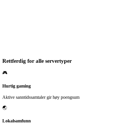
A
Da drar vi alle tre!
10:06
Samtalekvalitet: 75 %
3 av 4 meldinger telles som samtale
Rettferdig for alle servertyper
🎮
Hurtig gaming
Aktive sanntidssamtaler gir høy poengsum
🌏
Lokalsamfunn