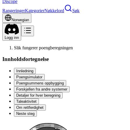
Discope
Rangeringer
Kategorier
Nøkkelord
Søk
Norwegian
Logg inn
Slik fungerer poengberegningen
Innholdsfortegnelse
Innledning
Poengsimulator
Poengsummens oppbygging
Forskjellen fra andre systemer
Detaljer for hver beregning
Taleaktivitet
Om rettferdighet
Neste steg