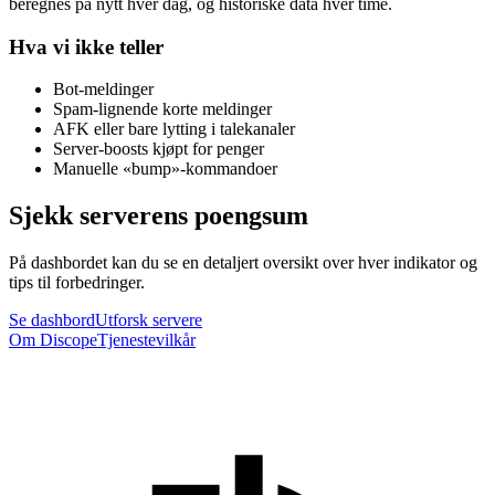
beregnes på nytt hver dag, og historiske data hver time.
Hva vi ikke teller
Bot-meldinger
Spam-lignende korte meldinger
AFK eller bare lytting i talekanaler
Server-boosts kjøpt for penger
Manuelle «bump»-kommandoer
Sjekk serverens poengsum
På dashbordet kan du se en detaljert oversikt over hver indikator og
tips til forbedringer.
Se dashbord
Utforsk servere
Om Discope
Tjenestevilkår