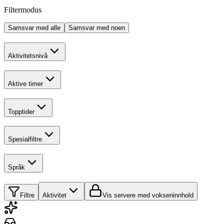
Filtermodus
Samsvar med alle
Samsvar med noen
Aktivitetsnivå
Aktive timer
Topptider
Spesialfiltre
Språk
Filtre
Aktivitet
Vis servere med vokseninnhold