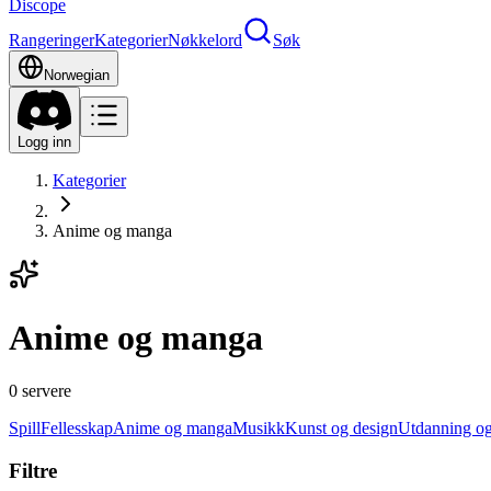
Discope
Rangeringer
Kategorier
Nøkkelord
Søk
Norwegian
Logg inn
Kategorier
Anime og manga
Anime og manga
0 servere
Spill
Fellesskap
Anime og manga
Musikk
Kunst og design
Utdanning og
Filtre