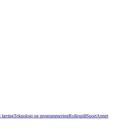
 læring
Teknologi og programmering
Rollespill
Sport
Annet